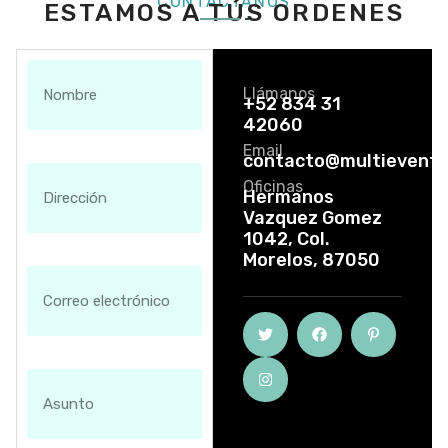
CONTÁCTANOS
ESTAMOS A TÚS ORDENES
Llámanos
+52 834 31
42060
Email
contacto@multievent
Oficinas
Hermanos
Vazquez Gomez
1042, Col.
Morelos, 87050