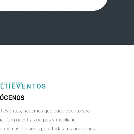
OSOTROS
LTIEVENTOS
ÓCENOS
ltieventos, hacemos que cada evento sea
al. Con nuestras carpas y mobiliario,
formamos espacios para todas tus ocasiones.