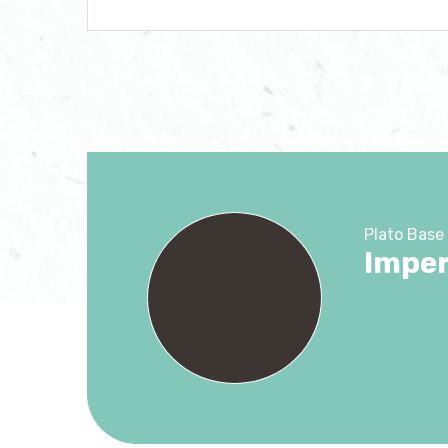
Plato Base
Imper