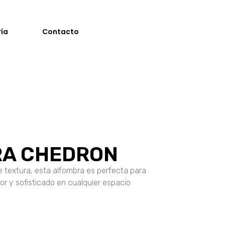
ría
Contacto
A CHEDRON
e textura, esta alfombra es perfecta para
r y sofisticado en cualquier espacio