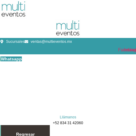
Ir
al
contenido
Sucursales
ventas@multieventos.mx
Faceboo
Insta
Whatsapp
Llámanos
+52 834 31 42060