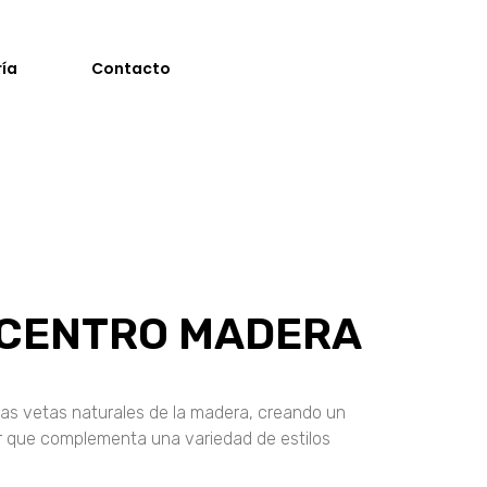
ría
Contacto
 CENTRO MADERA
 las vetas naturales de la madera, creando un
r que complementa una variedad de estilos