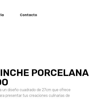
ría
Contacto
RINCHE PORCELANA
DO
ta un diseño cuadrado de 27cm que ofrece
ra presentar tus creaciones culinarias de