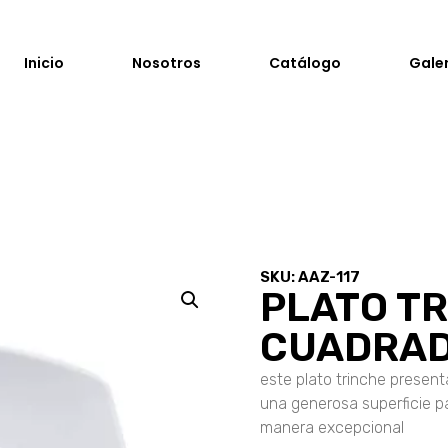
Inicio
Nosotros
Catálogo
Gale
SKU: AAZ-117
PLATO T
CUADRA
este plato trinche presen
una generosa superficie pa
manera excepcional