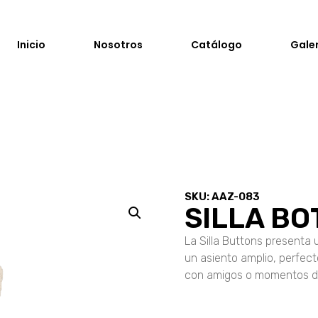
Inicio
Nosotros
Catálogo
Gale
SKU: AAZ-083
SILLA B
La Silla Buttons presenta 
un asiento amplio, perfect
con amigos o momentos de