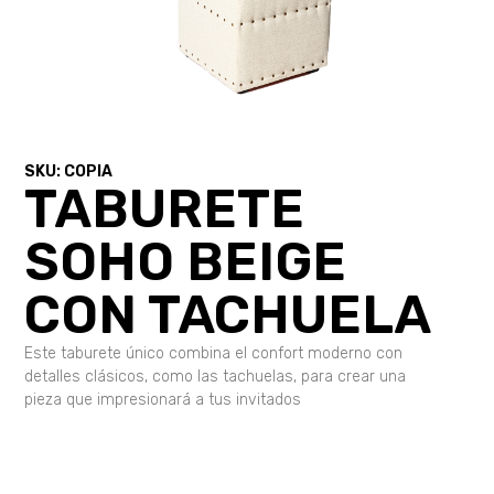
SKU: COPIA
TABURETE
SOHO BEIGE
CON TACHUELA
Este taburete único combina el confort moderno con
detalles clásicos, como las tachuelas, para crear una
pieza que impresionará a tus invitados