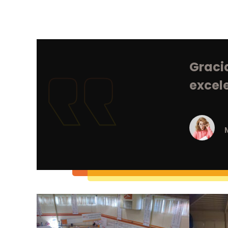
Sup
que