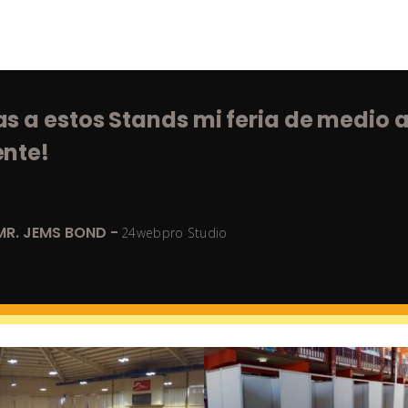
er recomendado los Stands de Mult
de convencido que son los mejores
MR. JEMS BOND -
24webpro Studio