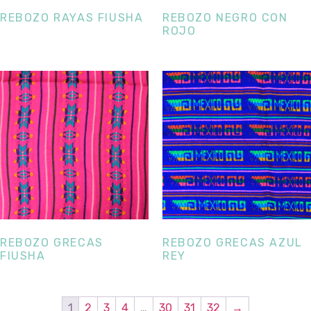
REBOZO RAYAS FIUSHA
REBOZO NEGRO CON
ROJO
REBOZO GRECAS
REBOZO GRECAS AZUL
FIUSHA
REY
1
2
3
4
…
30
31
32
→